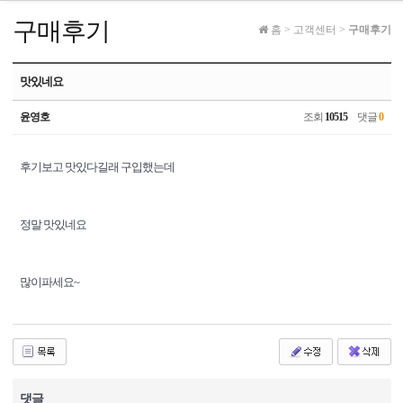
구매후기
홈
>
고객센터
>
구매후기
맛있네요
윤영호
조회
10515
댓글
0
후기보고 맛있다길래 구입했는데
정말 맛있네요
많이파세요~
댓글