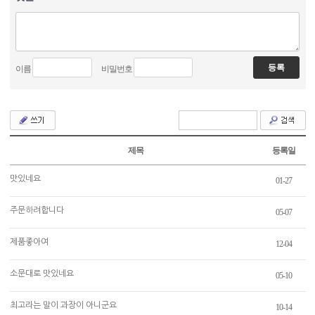
이름
비밀번호
제목
등록일
맛있네요
01-27
주문하려합니다
05-07
제품좋아여
12-04
소문대로 맛있네요
05-10
최고라는 말이 과장이 아니군요
10-14