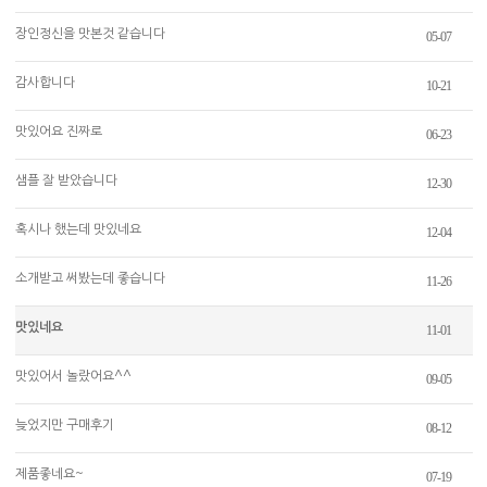
장인정신을 맛본것 같습니다
05-07
감사합니다
10-21
맛있어요 진짜로
06-23
샘플 잘 받았습니다
12-30
혹시나 했는데 맛있네요
12-04
소개받고 써봤는데 좋습니다
11-26
맛있네요
11-01
맛있어서 놀랐어요^^
09-05
늦었지만 구매후기
08-12
제품좋네요~
07-19