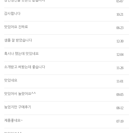
장인정신을 맛본것 같습니다
05-07
감사합니다
10-21
맛있어요 진짜로
06-23
샘플 잘 받았습니다
12-30
혹시나 했는데 맛있네요
12-04
소개받고 써봤는데 좋습니다
11-26
맛있네요
11-01
맛있어서 놀랐어요^^
09-05
늦었지만 구매후기
08-12
제품좋네요~
07-19