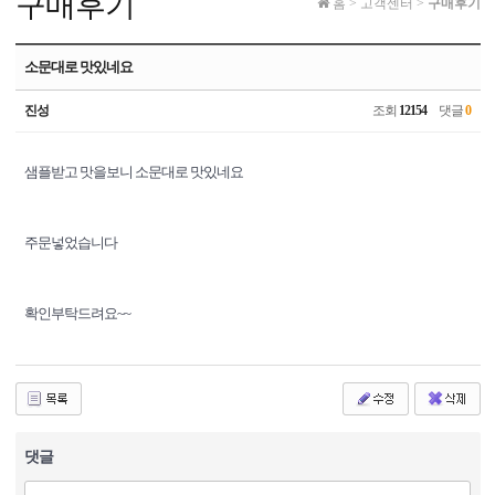
구매후기
홈
>
고객센터
>
구매후기
소문대로 맛있네요
진성
조회
12154
댓글
0
샘플받고 맛을보니 소문대로 맛있네요
주문넣었습니다
확인부탁드려요~~
댓글