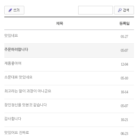
제목
등록일
맛있네요
01-27
주문하려합니다
05-07
제품좋아여
12-04
소문대로 맛있네요
05-10
최고라는 말이 과장이 아니군요
10-14
장인정신을 맛본것 같습니다
05-07
감사합니다
10-21
맛있어요 진짜로
06-23