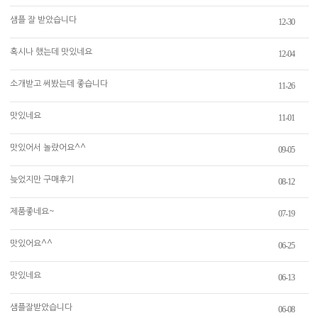
샘플 잘 받았습니다
12-30
혹시나 했는데 맛있네요
12-04
소개받고 써봤는데 좋습니다
11-26
맛있네요
11-01
맛있어서 놀랐어요^^
09-05
늦었지만 구매후기
08-12
제품좋네요~
07-19
맛있어요^^
06-25
맛있네요
06-13
샘플잘받았습니다
06-08